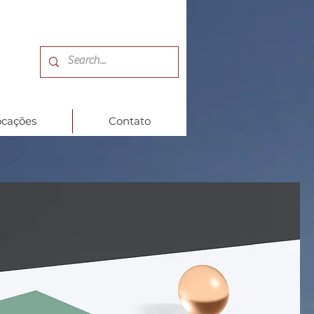
ocações
Contato