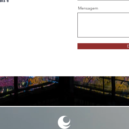
ais e
Mensagem
E