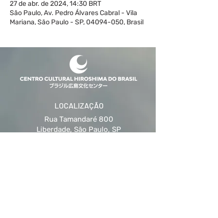
27 de abr. de 2024, 14:30 BRT
São Paulo, Av. Pedro Álvares Cabral - Vila
Mariana, São Paulo - SP, 04094-050, Brasil
LOCALIZAÇÃO
Rua Tamandaré 800
Liberdade, São Paulo, SP
CEP
01525-001
CONTATO
Telefone:
(11) 3207-5476
(11) 3208-8501
WhatsApp:
(11) 97810-2623
E-mail:
cchb@hiroshima.org.br